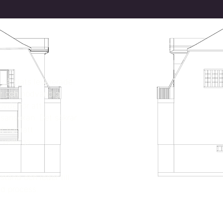
 på plats levererade
er och nödvändig
övde för att
vsansökan. Det säkrar
t har rätt
 verkliga
stånd och leder till
ad process.