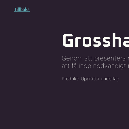
Tillbaka
Grossha
Genom att presentera re
att få ihop nödvändigt 
Produkt: Upprätta underlag