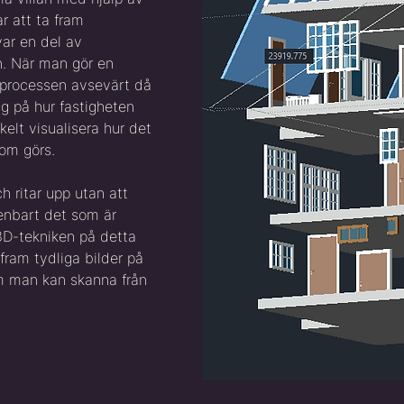
r att ta fram
var en del av
n. När man gör en
 processen avsevärt då
g på hur fastigheten
kelt visualisera hur det
som görs.
ch ritar upp utan att
enbart det som är
 3D-tekniken på detta
fram tydliga bilder på
m man kan skanna från