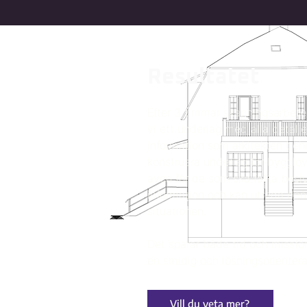
Resultatet
Efter 3 timmar skanningsarbete
vi ett underlag med alla detalj
information som arkitekten beh
konstruera underlag för bygglo
även för de som ska fatta beslu
information och kan utreda den
situationen.
Det sparar både tid och missför
en smidig och lösningsorienter
Vill du veta mer?