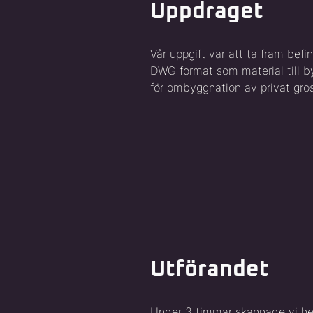
Uppdraget
Vår uppgift var att ta fram befin
DWG format som material till 
för ombyggnation av privat gros
Utförandet
Under 3 timmar skannade vi hel