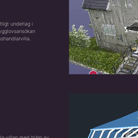
tligt underlag i
bygglovsansökan
shandlarvilla.
a villan med hjälp av