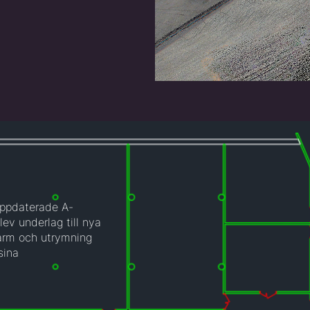
uppdaterade A-
v underlag till nya
larm och utrymning
sina