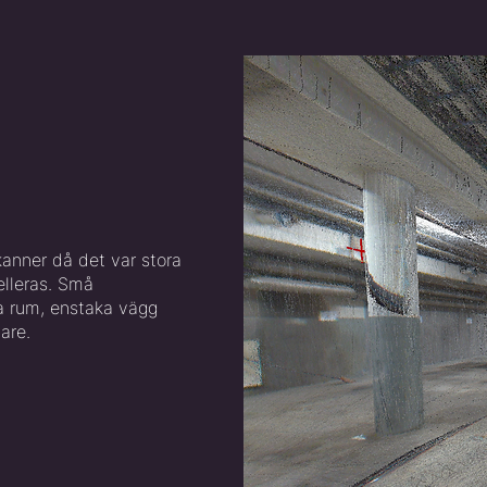
kanner då det var stora
lleras. Små
ka rum, enstaka vägg
are.