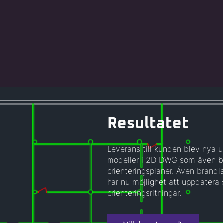
Resultatet
Leverans till kunden blev nya 
modeller i 2D DWG som även ble
orienteringsplaner. Även brand
har nu möjlighet att uppdatera 
orienteringsritningar.