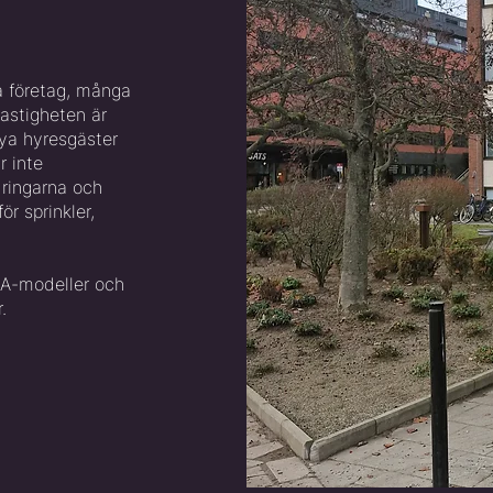
a företag, många
astigheten är
ya hyresgäster
r inte
dringarna och
ör sprinkler,
 A-modeller och
.