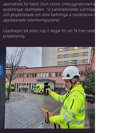
uppmättes för hand. Dom större ombyggnationerna av hela
avdelningar skannades. Vi sammanställde samtliga förändringar
och projekterade om dom befintliga a-modellerna till nya
uppdaterade orienteringsplaner.
Uppdraget på plats tog 2 dagar för att få fram underlag för
projektering.