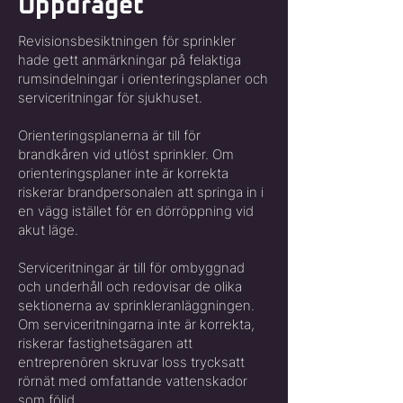
Uppdraget
Revisionsbesiktningen för sprinkler
hade gett anmärkningar på felaktiga
rumsindelningar i orienteringsplaner och
serviceritningar för sjukhuset.
Orienteringsplanerna är till för
brandkåren vid utlöst sprinkler. Om
orienteringsplaner inte är korrekta
riskerar brandpersonalen att springa in i
en vägg istället för en dörröppning vid
akut läge.
Serviceritningar är till för ombyggnad
och underhåll och redovisar de olika
sektionerna av sprinkleranläggningen.
Om serviceritningarna inte är korrekta,
riskerar fastighetsägaren att
entreprenören skruvar loss trycksatt
rörnät med omfattande vattenskador
som följd.