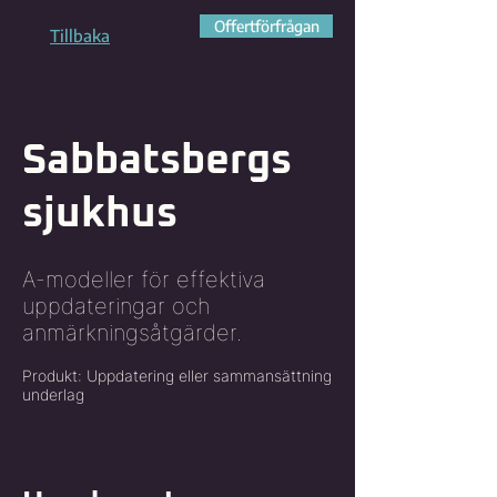
Offertförfrågan
Tillbaka
Sabbatsbergs
sjukhus
A-modeller för effektiva
uppdateringar och
anmärkningsåtgärder.
Produkt: Uppdatering eller sammansättning
underlag