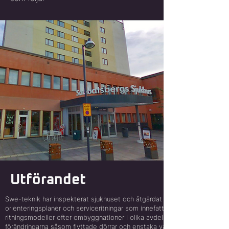
Utförandet
Swe-teknik har inspekterat sjukhuset och åtgärdat alla punkter för
orienteringsplaner och serviceritningar som innefattar justering av
ritningsmodeller efter ombyggnationer i olika avdelningar. De små
förändringarna såsom flyttade dörrar och enstaka väggar